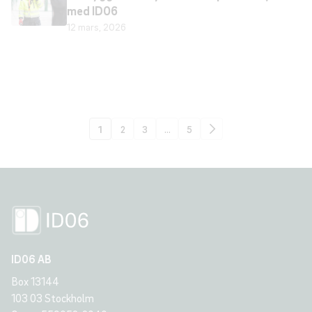
med ID06
12 mars, 2026
1
2
3
…
5
ID06 AB
Box 13144
103 03 Stockholm