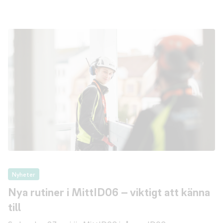
Nyheter
Nya rutiner i MittID06 – viktigt att känna
till