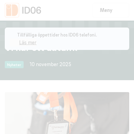
Meny
Start
/
Vi har ett datum!
Tillfälliga öppettider hos ID06 telefoni.
Läs mer
Vi har ett datum!
10 november 2025
Nyheter