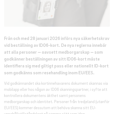
Från och med 28 januari 2026 införs nya säkerhetskrav
vid beställning av ID06-kort.
De nya reglerna innebär
att alla personer — oavsett medborgarskap — som
godkänner beställningen av sitt ID06-kort måste
identifiera sig med giltigt pass eller nationellt ID-kort
som godkänns som resehandling inom EU/EES.
Vid godkännandet ska kortinnehavarens dokument skannas via
mobilapp eller hos någon av ID06 skanningspartner, i syfte att
kontrollera dokumentens äkthet samt personens
medborgarskap och identitet. Personer från tredjeland (utanför
EU/EES) kommer dessutom att behöva skanna sitt EU-
uppehållstillståndskort på samma sätt som idag.