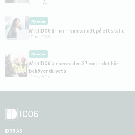
5 juni, 2026
Nyheter
MittID06 är här – samlar allt på ett ställe
27 maj, 2026
Nyheter
MittID06 lanseras den 27 maj – det här
behöver du veta
13 maj, 2026
ID06 AB