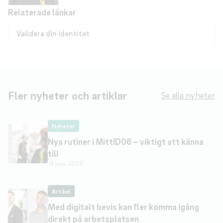
Relaterade länkar
Validera din identitet
Fler nyheter och artiklar
Se alla nyheter
Nyheter
Nya rutiner i MittID06 – viktigt att känna
till
18 juni, 2026
Artikel
Med digitalt bevis kan fler komma igång
direkt på arbetsplatsen