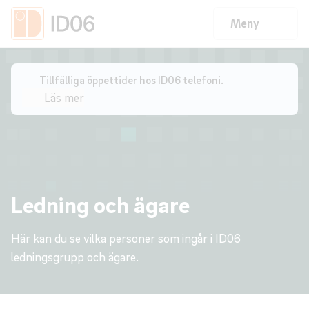
Meny
Start
/
Om oss
/
Ledning och ägare
Tillfälliga öppettider hos ID06 telefoni.
Läs mer
Ledning och ägare
Här kan du se vilka personer som ingår i ID06
ledningsgrupp och ägare.