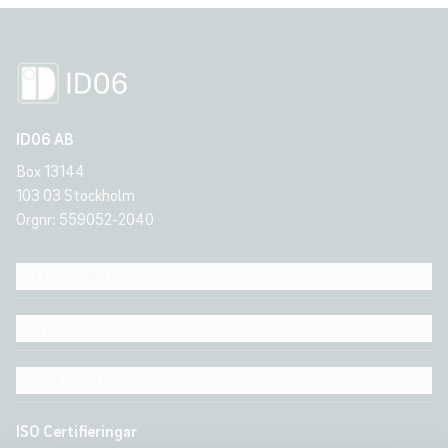
ID06 AB
Box 13144
103 03 Stockholm
Orgnr: 559052-2040
Hitta snabbt
Om ID06
Våra tjänster
ISO Certifieringar