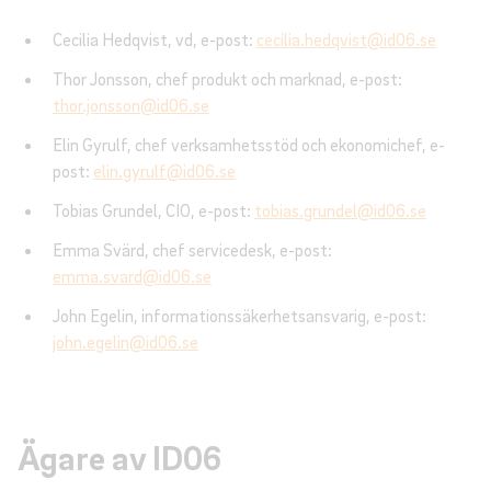
Cecilia Hedqvist, vd, e-post:
cecilia.hedqvist@id06.se
Thor Jonsson, chef produkt och marknad, e-post:
thor.jonsson@id06.se
Elin Gyrulf, chef verksamhetsstöd och ekonomichef, e-
post:
elin.gyrulf@id06.se
Tobias Grundel, CIO, e-post:
tobias.grundel@id06.se
Emma Svärd, chef servicedesk, e-post:
emma.svard@id06.se
John Egelin, informationssäkerhetsansvarig, e-post:
john.egelin@id06.se
Ägare av ID06