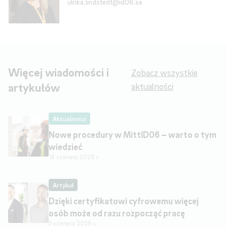
ulrika.lindstedt@id06.se
Więcej wiadomości i
Zobacz wszystkie
artykułów
aktualności
Aktualności
Nowe procedury w MittID06 – warto o tym
wiedzieć
18 czerwca 2026 r.
Artykuł
Dzięki certyfikatowi cyfrowemu więcej
osób może od razu rozpocząć pracę
5 czerwca 2026 r.