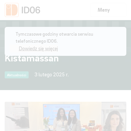
Meny
Strona główna
/
ID06 na targach Kistamässan
Tymczasowe godziny otwarcia serwisu
telefonicznego ID06.
ID06 na targach
Dowiedz się więcej
Kistamässan
3 lutego 2025 r.
Aktualności