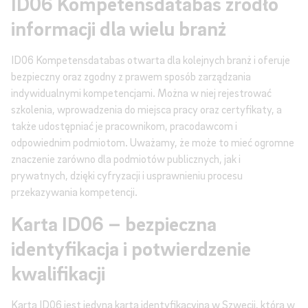
ID06 Kompetensdatabas źródło
informacji dla wielu branż
ID06 Kompetensdatabas otwarta dla kolejnych branż i oferuje
bezpieczny oraz zgodny z prawem sposób zarządzania
indywidualnymi kompetencjami. Można w niej rejestrować
szkolenia, wprowadzenia do miejsca pracy oraz certyfikaty, a
także udostępniać je pracownikom, pracodawcom i
odpowiednim podmiotom. Uważamy, że może to mieć ogromne
znaczenie zarówno dla podmiotów publicznych, jak i
prywatnych, dzięki cyfryzacji i usprawnieniu procesu
przekazywania kompetencji.
Karta ID06 – bezpieczna
identyfikacja i potwierdzenie
kwalifikacji
Karta ID06 jest jedyną kartą identyfikacyjną w Szwecji, która w