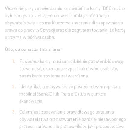
Wcześniej przy zatwierdzaniu zamówień na karty ID06 można
było korzystać z eID, jednak w eID brakuje informacji o
obywatelstwie – co ma kluczowe znaczenie dla zapewnienia
prawa do pracy w Szwecji oraz dla zagwarantowania, że kartę
otrzyma właściwa osoba.
Oto, co oznacza ta zmiana:
Posiadacz karty musi samodzielnie potwierdzić swoją
tożsamość, okazując paszport lub dowód osobisty,
zanim karta zostanie zatwierdzona.
Identyfikacja odbywa się za pośrednictwem aplikacji
mobilnej (BankID lub Freja eID) lub w punkcie
skanowania.
Celem jest zapewnienie prawidłowego ustalenia
obywatelstwa oraz stworzenie bardziej niezawodnego
procesu zarówno dla pracowników, jak i pracodawców.