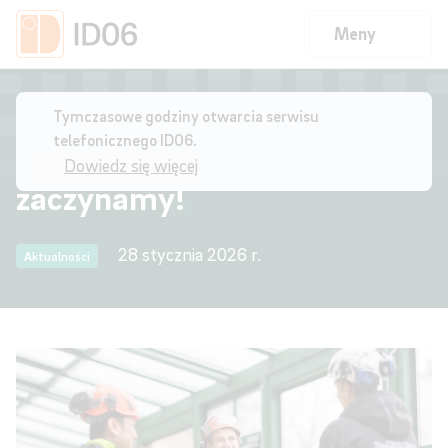
Meny
Strona główna
/
Dzisiaj jest 28 stycznia – zaczynamy!
Tymczasowe godziny otwarcia serwisu
telefonicznego ID06.
Dzisiaj jest 28 stycznia –
Dowiedz się więcej
zaczynamy!
28 stycznia 2026 r.
Aktualności