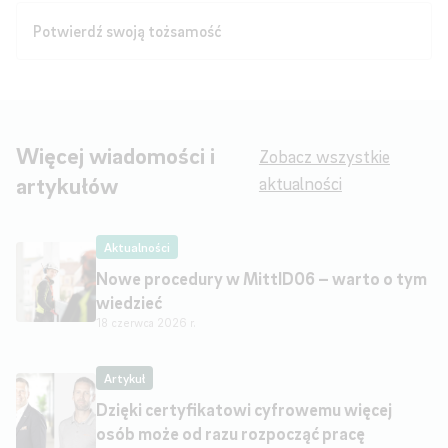
Potwierdź swoją tożsamość
Więcej wiadomości i
Zobacz wszystkie
artykułów
aktualności
Aktualności
Nowe procedury w MittID06 – warto o tym
wiedzieć
18 czerwca 2026 r.
Artykuł
Dzięki certyfikatowi cyfrowemu więcej
osób może od razu rozpocząć pracę