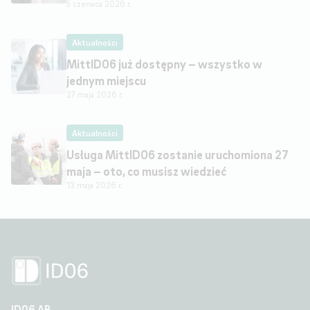
5 czerwca 2026 r.
Aktualności
MittID06 już dostępny – wszystko w
jednym miejscu
27 maja 2026 r.
Aktualności
Usługa MittID06 zostanie uruchomiona 27
maja – oto, co musisz wiedzieć
13 maja 2026 r.
ID06 AB