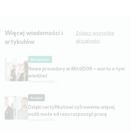
Więcej wiadomości i
Zobacz wszystkie
artykułów
aktualności
Aktualności
Nowe procedury w MittID06 – warto o tym
wiedzieć
18 czerwca 2026 r.
Artykuł
Dzięki certyfikatowi cyfrowemu więcej
osób może od razu rozpocząć pracę
5 czerwca 2026 r.