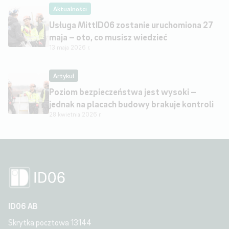
Aktualności
Usługa MittID06 zostanie uruchomiona 27
maja – oto, co musisz wiedzieć
13 maja 2026 r.
Artykuł
Poziom bezpieczeństwa jest wysoki –
jednak na placach budowy brakuje kontroli
28 kwietnia 2026 r.
ID06 AB
Skrytka pocztowa 13144