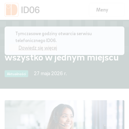
Meny
Strona główna
/
MittID06 już jest – wszystko w jednym miejscu
Tymczasowe godziny otwarcia serwisu
telefonicznego ID06.
MittID06 już dostępny –
Dowiedz się więcej
wszystko w jednym miejscu
27 maja 2026 r.
Aktualności