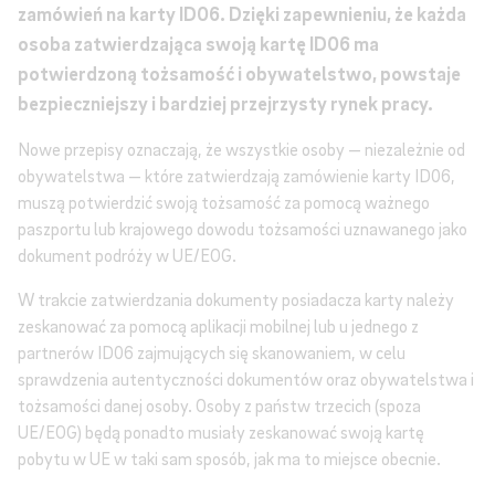
zamówień na karty ID06. Dzięki zapewnieniu, że każda
osoba zatwierdzająca swoją kartę ID06 ma
potwierdzoną tożsamość i obywatelstwo, powstaje
bezpieczniejszy i bardziej przejrzysty rynek pracy.
Nowe przepisy oznaczają, że wszystkie osoby — niezależnie od
obywatelstwa — które zatwierdzają zamówienie karty ID06,
muszą potwierdzić swoją tożsamość za pomocą ważnego
paszportu lub krajowego dowodu tożsamości uznawanego jako
dokument podróży w UE/EOG.
W trakcie zatwierdzania dokumenty posiadacza karty należy
zeskanować za pomocą aplikacji mobilnej lub u jednego z
partnerów ID06 zajmujących się skanowaniem, w celu
sprawdzenia autentyczności dokumentów oraz obywatelstwa i
tożsamości danej osoby. Osoby z państw trzecich (spoza
UE/EOG) będą ponadto musiały zeskanować swoją kartę
pobytu w UE w taki sam sposób, jak ma to miejsce obecnie.