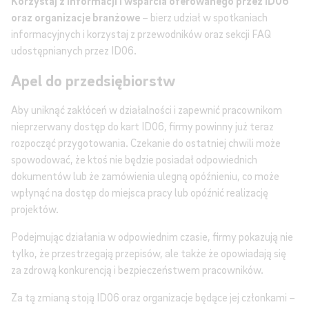
Korzystaj z informacji i wsparcia oferowanego przez ID06
oraz organizacje branżowe
– bierz udział w spotkaniach
informacyjnych i korzystaj z przewodników oraz sekcji FAQ
udostępnianych przez ID06.
Apel do przedsiębiorstw
Aby uniknąć zakłóceń w działalności i zapewnić pracownikom
nieprzerwany dostęp do kart ID06, firmy powinny już teraz
rozpocząć przygotowania. Czekanie do ostatniej chwili może
spowodować, że ktoś nie będzie posiadał odpowiednich
dokumentów lub że zamówienia ulegną opóźnieniu, co może
wpłynąć na dostęp do miejsca pracy lub opóźnić realizację
projektów.
Podejmując działania w odpowiednim czasie, firmy pokazują nie
tylko, że przestrzegają przepisów, ale także że opowiadają się
za zdrową konkurencją i bezpieczeństwem pracowników.
Za tą zmianą stoją ID06 oraz organizacje będące jej członkami –