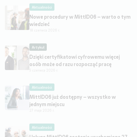
Aktualności
Nowe procedury w MittID06 – warto o tym
wiedzieć
18 czerwca 2026 r.
Artykuł
Dzięki certyfikatowi cyfrowemu więcej
osób może od razu rozpocząć pracę
5 czerwca 2026 r.
Aktualności
MittID06 już dostępny – wszystko w
jednym miejscu
27 maja 2026 r.
Aktualności
Usługa MittID06 zostanie uruchomiona 27