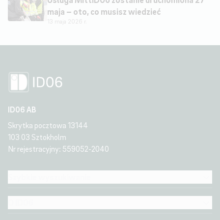
maja – oto, co musisz wiedzieć
13 maja 2026 r.
ID06 AB
Skrytka pocztowa 13144
103 03 Sztokholm
Nr rejestracyjny: 559052-2040
Szybkie wyszukiwanie
O ID06