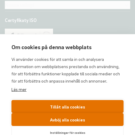
Nasze usługi
Certyfikaty ISO
Om cookies på denna webbplats
Vi använder cookies för att samla in och analysera
information om webbplatsens prestanda och användning,
för att förbättra funktioner kopplade till sociala medier och
för att förbättra och anpassa innehåll och annonser.
Funkcja zgłaszania nieprawidłowości
Polityka prywatności
Läs mer
Ustawienia plików cookie
© ID06 2026
Tillåt alla cookies
Avböj alla cookies
Inställningar för cookies