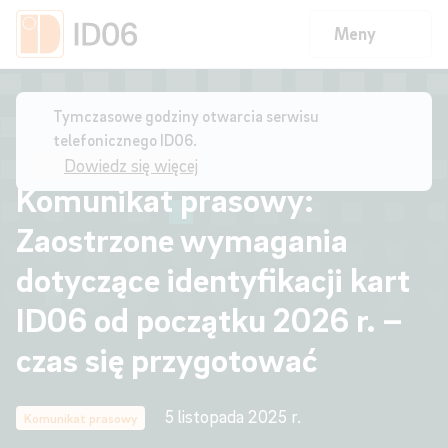
Meny
Strona główna
/
Komunikat prasowy: Zaostrzone wymagania
Tymczasowe godziny otwarcia serwisu
dotyczące identyfikacji kart ID06 od początku 2026 r. – czas na
telefonicznego ID06.
przygotowania
Dowiedz się więcej
Komunikat prasowy:
Zaostrzone wymagania
dotyczące identyfikacji kart
ID06 od początku 2026 r. –
czas się przygotować
5 listopada 2025 r.
Komunikat prasowy