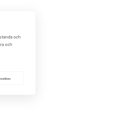
estanda och
tra och
 cookies