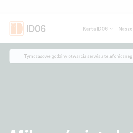
Karta ID06
Nasze 
Strona główna
/
Miłego święta letniego!
Tymczasowe godziny otwarcia serwisu telefoniczneg