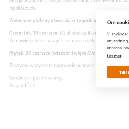
okazję odpocząć i cieszyć się śledziami, truskawkami oraz
najbliższych.
Zmienione godziny otwarcia w tygodniu święta Midsu
Om cooki
Czwartek, 19 czerwca:
Dział obsługi klienta jest dostęp
Vi använder
Zamówień ekspresowych nie można składać po godz. 10:
användning, 
anpassa inn
Piątek, 20 czerwca (wieczór święta Midsommar):
Niec
Läs mer
Życzymy wszystkim naprawdę udanych obchodów święta
Tillå
Serdecznie pozdrawiamy,
Zespół ID06