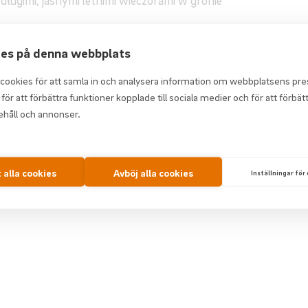
 długimi, jasnymi letnimi wieczorami w gronie
mmer:
es på denna webbplats
ny telefonicznie w godz. 08:00–12:00.
 cookies för att samla in och analysera information om webbplatsens pr
00.
för att förbättra funktioner kopplade till sociala medier och för att förbät
ehåll och annonser.
zynne
 letniego!
t alla cookies
Avböj alla cookies
Inställningar för