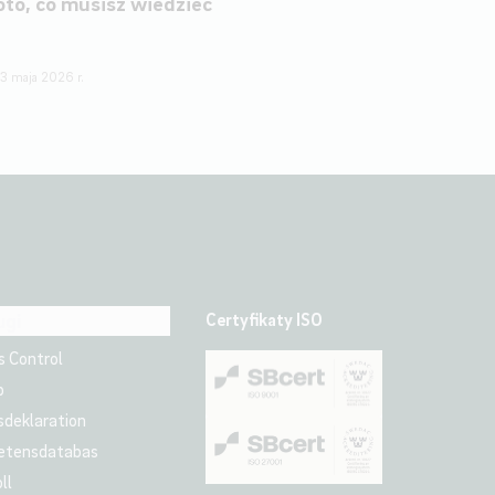
oto, co musisz wiedzieć
13 maja 2026 r.
Certyfikaty ISO
ugi
s Control
p
sdeklaration
etensdatabas
ll