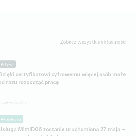
Zobacz wszystkie aktualności
Artykuł
Dzięki certyfikatowi cyfrowemu więcej osób może
od razu rozpocząć pracę
5 czerwca 2026 r.
Aktualności
Usługa MittID06 zostanie uruchomiona 27 maja –