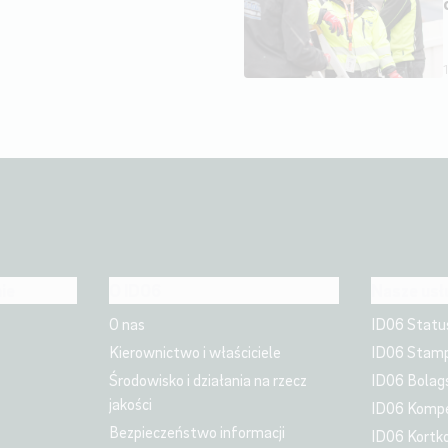
ie
O ID06
Nasze usł
O nas
ID06 Statu
Kierownictwo i właściciele
ID06 Stam
Środowisko i działania na rzecz
ID06 Bolag
jakości
ID06 Komp
Bezpieczeństwo informacji
ID06 Kortko