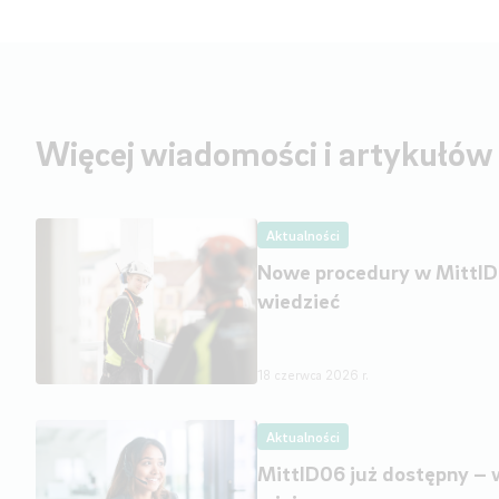
Więcej wiadomości i artykułów
Aktualności
Nowe procedury w MittID
wiedzieć
18 czerwca 2026 r.
Aktualności
MittID06 już dostępny –