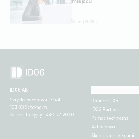
miejscu
27 maja 2026 r.
ID06 AB
Szybkie wyszukiwan
Skrytka pocztowa 13144
O karcie ID06
103 03 Sztokholm
ID06 Partner
Nr rejestracyjny: 559052-2040
Pomoc techniczna
Aktualności
Skontaktuj się z nami