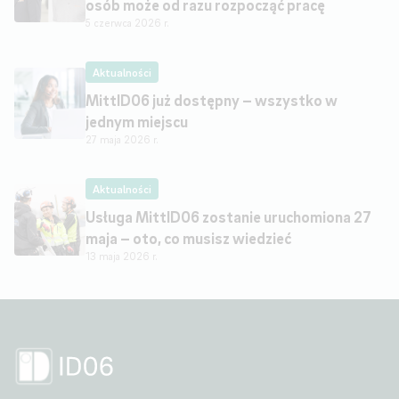
osób może od razu rozpocząć pracę
5 czerwca 2026 r.
Aktualności
MittID06 już dostępny – wszystko w
jednym miejscu
27 maja 2026 r.
Aktualności
Usługa MittID06 zostanie uruchomiona 27
maja – oto, co musisz wiedzieć
13 maja 2026 r.