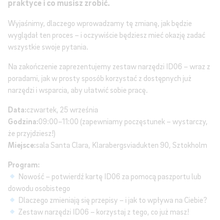
praktyce i co musisz zrobić.
Wyjaśnimy, dlaczego wprowadzamy tę zmianę, jak będzie
wyglądał ten proces – i oczywiście będziesz mieć okazję zadać
wszystkie swoje pytania.
Na zakończenie zaprezentujemy zestaw narzędzi ID06 – wraz z
poradami, jak w prosty sposób korzystać z dostępnych już
narzędzi i wsparcia, aby ułatwić sobie pracę.
Data:
czwartek, 25 września
Godzina:
09:00–11:00 (zapewniamy poczęstunek – wystarczy,
że przyjdziesz!)
Miejsce:
sala Santa Clara, Klarabergsviadukten 90, Sztokholm
Program:
Nowość – potwierdź kartę ID06 za pomocą paszportu lub
dowodu osobistego
Dlaczego zmieniają się przepisy – i jak to wpływa na Ciebie?
Zestaw narzędzi ID06 – korzystaj z tego, co już masz!