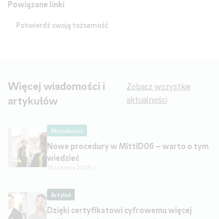
Powiązane linki
Potwierdź swoją tożsamość
Więcej wiadomości i
Zobacz wszystkie
artykułów
aktualności
Aktualności
Nowe procedury w MittID06 – warto o tym
wiedzieć
18 czerwca 2026 r.
Artykuł
Dzięki certyfikatowi cyfrowemu więcej