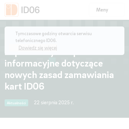
Meny
Strona główna
/
Zapraszamy na spotkanie informacyjne dotyczące
Tymczasowe godziny otwarcia serwisu
nowych zasad zamawiania kart ID06
telefonicznego ID06.
Dowiedz się więcej
Zapraszamy na spotkanie
informacyjne dotyczące
nowych zasad zamawiania
kart ID06
22 sierpnia 2025 r.
Aktualności